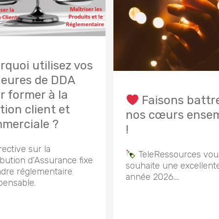
rquoi utilisez vos
heures de DDA
r former à la
Faisons battr
tion client et
nos cœurs ense
merciale ?
!
rective sur la
TeleRessources vou
ibution d’Assurance fixe
souhaite une excellent
adre réglementaire
année 2026….
pensable.