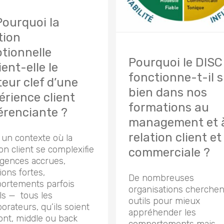
ourquoi la
tion
tionnelle
Pourquoi le DISC
ent-elle le
fonctionne-t-il s
teur clef d’une
bien dans nos
érience client
formations au
férenciante ?
management et à
relation client et
un contexte où la
ion client se complexifie
commerciale ?
igences accrues,
ons fortes,
De nombreuses
ortements parfois
organisations cherchen
ils — tous les
outils pour mieux
borateurs, qu’ils soient
appréhender les
ont, middle ou back