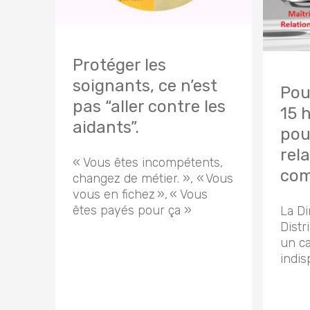
Protéger les
soignants, ce n’est
Pou
pas “aller contre les
15 
aidants”.
pou
rela
« Vous êtes incompétents,
com
changez de métier. », « Vous
vous en fichez », « Vous
êtes payés pour ça »
La Di
Distr
un c
indis