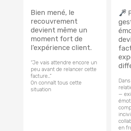
Bien mené, le
P
recouvrement
ges
devient même un
émo
moment fort de
devi
l’expérience client.
fac
exp
“Je vais attendre encore un
dif
peu avant de relancer cette
facture…”
Dans 
On connaît tous cette
relat
situation
— ex
émoti
comp
inciv
colla
en fr