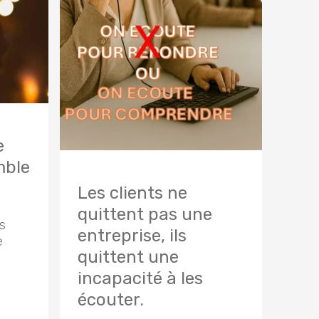
e
mble
Les clients ne
quittent pas une
s
entreprise, ils
e
quittent une
incapacité à les
écouter.