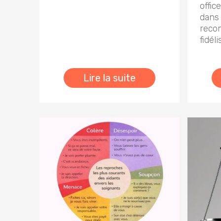
offic
dans 
reco
fidél
Lire la suite