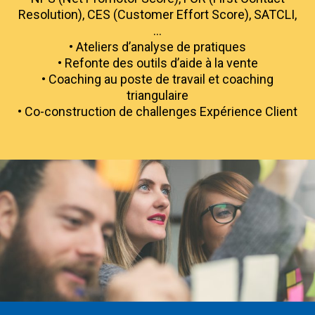
Resolution), CES (Customer Effort Score), SATCLI,
…
• Ateliers d’analyse de pratiques
• Refonte des outils d’aide à la vente
• Coaching au poste de travail et coaching
triangulaire
• Co-construction de challenges Expérience Client