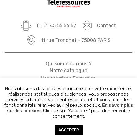
T. : 01 45 55 56 57
Contact
11 rue Tronchet - 75008 PARIS
Qui sommes-nous ?
Notre catalogue
Nos solutions Formation
Nos solutions Conseil
Nous utilisons des cookies pour améliorer votre expérience,
Actualités
réaliser des statistiques d'audiences, vous proposer des
services adaptés à vos centres d'intérêt et vous offrir des
Contact
fonctionnalités relatives aux réseaux sociaux.
En savoir plus
Mentions légales
sur les cookies.
Cliquez sur "Accepter" pour donner votre
consentement.
ACCEPTER