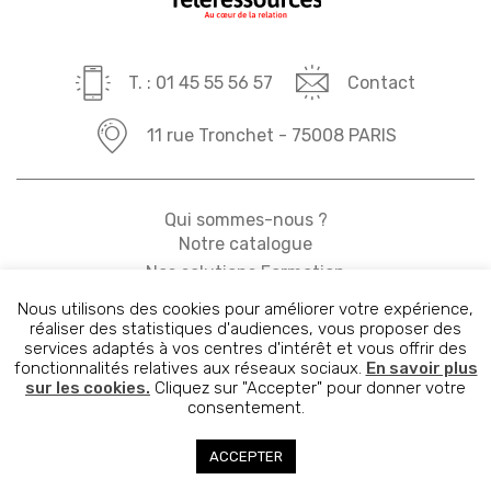
T. : 01 45 55 56 57
Contact
11 rue Tronchet - 75008 PARIS
Qui sommes-nous ?
Notre catalogue
Nos solutions Formation
Nos solutions Conseil
Nous utilisons des cookies pour améliorer votre expérience,
Actualités
réaliser des statistiques d'audiences, vous proposer des
Contact
services adaptés à vos centres d'intérêt et vous offrir des
fonctionnalités relatives aux réseaux sociaux.
En savoir plus
Mentions légales
sur les cookies.
Cliquez sur "Accepter" pour donner votre
consentement.
ACCEPTER