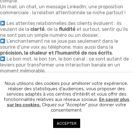
compte.
Un mail, un chat, un message LinkedIn, une proposition
commerciale : la relation attentionnée se niche partout !
Les attentes relationnelles des clients évoluent : ils
veulent de la
clarté
, de la
fluidité
et surtout, sentir qu’ils
ne sont pas un simple numéro ou un dossier.
L’enchantement ne se joue pas seulement dans le
sourire d’une voix au téléphone, mais aussi dans la
précision, la chaleur et l’humanité de nos écrits
.
Le bon mot, le bon ton, le bon canal : ce sont autant de
leviers pour transformer une interaction banale en un
moment mémorable.
Les modes de communication se multiplient, mais une
Nous utilisons des cookies pour améliorer votre expérience,
chose reste immuable :
réaliser des statistiques d'audiences, vous proposer des
Les écrits tracent, marquent et laissent une
services adaptés à vos centres d'intérêt et vous offrir des
empreinte durable dans la relation.
fonctionnalités relatives aux réseaux sociaux.
En savoir plus
sur les cookies.
Cliquez sur "Accepter" pour donner votre
Alors, posons-nous la question : nos écrits sont-ils
justes,
consentement.
cohérents et porteurs d’enchantement
?
ACCEPTER
Un écrit professionnel n’est pas qu’une transmission