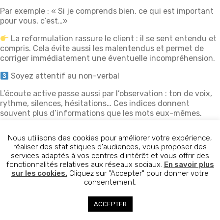
Par exemple : « Si je comprends bien, ce qui est important
pour vous, c’est…»
La reformulation rassure le client : il se sent entendu et
compris. Cela évite aussi les malentendus et permet de
corriger immédiatement une éventuelle incompréhension.
Soyez attentif au non-verbal
L’écoute active passe aussi par l’observation : ton de voix,
rythme, silences, hésitations… Ces indices donnent
souvent plus d’informations que les mots eux-mêmes.
Lors d’un échange en face à face ou en visio, observez
Nous utilisons des cookies pour améliorer votre expérience,
aussi l’expression du visage et la posture. À distance,
réaliser des statistiques d'audiences, vous proposer des
prêtez attention aux intonations et aux pauses.
services adaptés à vos centres d'intérêt et vous offrir des
fonctionnalités relatives aux réseaux sociaux.
En savoir plus
Adoptez une attitude empathique
sur les cookies.
Cliquez sur "Accepter" pour donner votre
consentement.
Laissez le client s’exprimer jusqu’au bout sans
l’interrompre. Montrez que vous êtes pleinement présent :
ACCEPTER
acquiescez, encouragez par de petites phrases (« Je vois…
», « Dites-m’en plus… »).