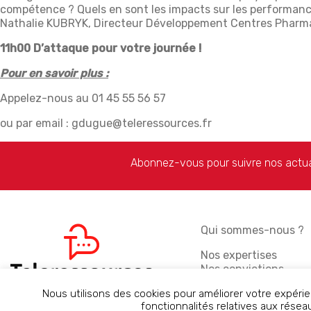
compétence ? Quels en sont les impacts sur les performances
Nathalie KUBRYK, Directeur Développement Centres Pharma
11h00 D’attaque pour votre journée !
Pour en savoir plus :
Appelez-nous au 01 45 55 56 57
ou par email : gdugue@teleressources.fr
Abonnez-vous pour suivre nos actua
Qui sommes-nous ?
Nos expertises
Nos convictions
Notre catalogue
Nous utilisons des cookies pour améliorer votre expérie
Nos valeurs
fonctionnalités relatives aux résea
L’équipe