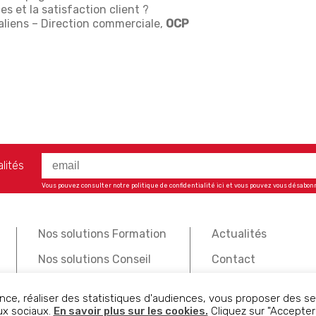
 et la satisfaction client ?
liens – Direction commerciale,
OCP
lités
Vous pouvez consulter notre politique de confidentialité
ici
et vous pouvez vous désabon
Nos solutions Formation
Actualités
Nos solutions Conseil
Contact
Mentions légales
nce, réaliser des statistiques d'audiences, vous proposer des ser
ux sociaux.
En savoir plus sur les cookies.
Cliquez sur "Accepte