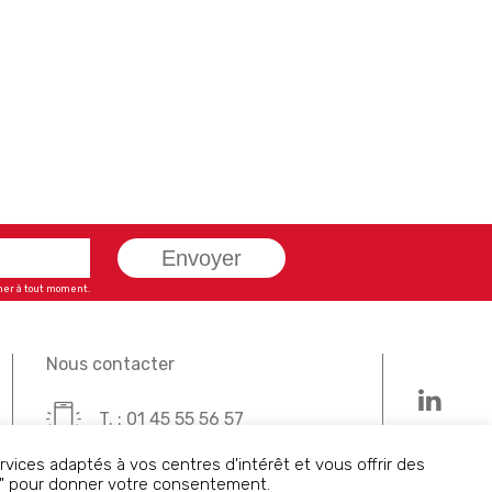
Envoyer
ner à tout moment.
Nous contacter
T. : 01 45 55 56 57
vices adaptés à vos centres d'intérêt et vous offrir des
Contact
r" pour donner votre consentement.