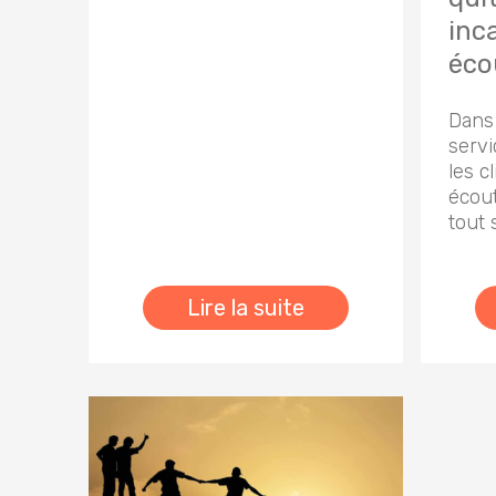
inc
éco
Dans
servi
les c
écout
tout 
Lire la suite